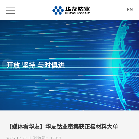
EN
开放 坚持 与时俱进
【媒体看华友】华友钴业密集获正极材料大单
2025-12-22
浏览量：12817