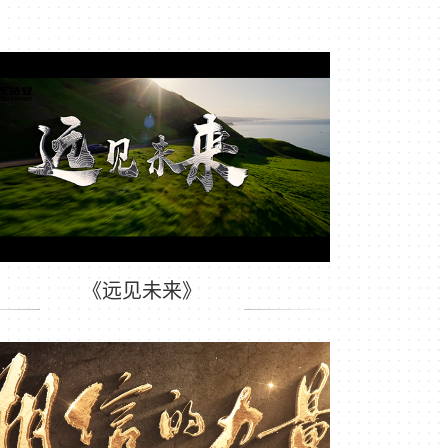
《远见未来》