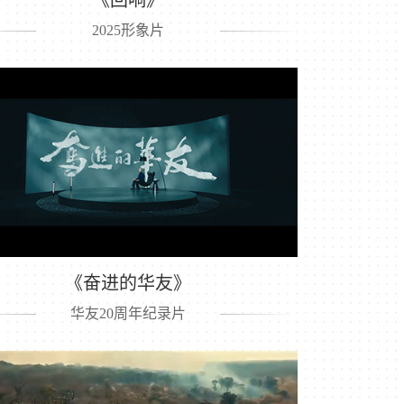
2025形象片
《奋进的华友》
华友20周年纪录片