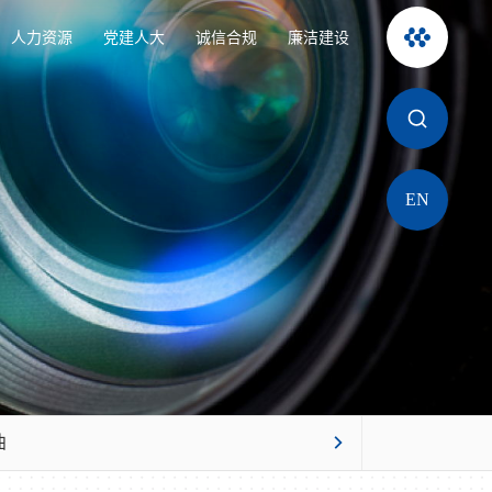
人力资源
党建人大
诚信合规
廉洁建设
EN
曲