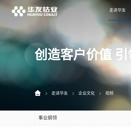
走进华友
创造客户价值 
走进华友
企业文化
视频
事业纲领