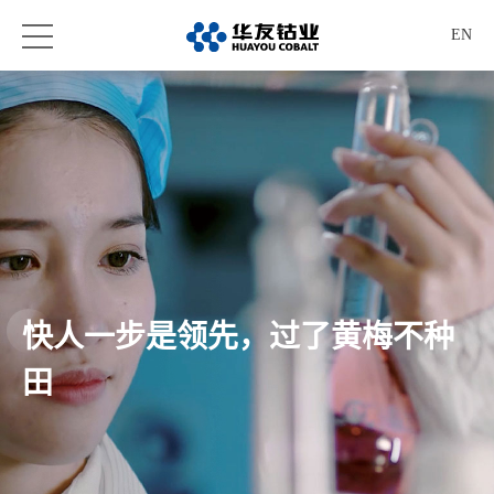
EN
快人一步是领先，过了黄梅不种
田