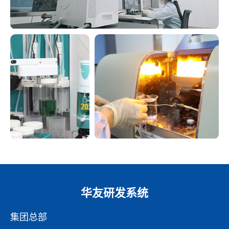
华友研发系统
集团总部