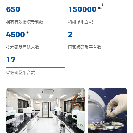
2
650
150000
+
m
拥有有效授权专利数
科研场地面积
4500
2
+
技术研发团队人数
国家级研发平台数
17
省级研发平台数