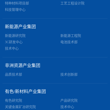
特种材料项目部
工艺工程设计院
科技管理中心
新能源产业集团
新能源研究院
新能源工程院
3C研发中心
电池技术部
技术中心
非洲资源产业集团
品质技术部
技术创新部
有色/新材料产业集团
有色研究院
产品研究院
关键金属矿冶研究院
技术中心