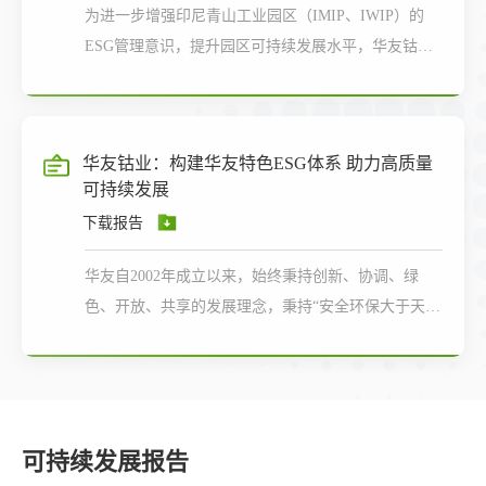
为进一步增强印尼青山工业园区（IMIP、IWIP）的
ESG管理意识，提升园区可持续发展水平，华友钴业
受青山董事局邀请，实地调研青山印尼工业园区
（IMIP、IWIP）ESG管理现状，以实际行动推动园区
ESG共建共享，造福当地民生福祉。
华友钴业：构建华友特色ESG体系 助力高质量
可持续发展
下载报告
华友自2002年成立以来，始终秉持创新、协调、绿
色、开放、共享的发展理念，秉持“安全环保大于天”
的安环理念，秉持“为客户创造价值 为员工实现成长
为股东带来回报 为产业做出贡献 为社会担当责任”的
责任承诺
可持续发展报告