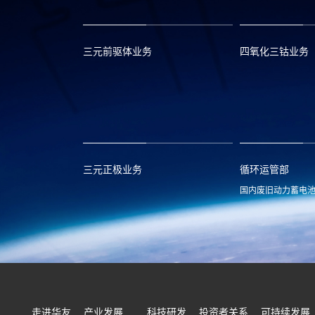
三元前驱体业务
四氧化三钴业务
xclmarket@huayou.com
lvc@huayou.c
三元正极业务
循环运管部
国内废旧动力蓄电
xnymarket@huayou.com
hyxh@huayou
走进华友
产业发展
科技研发
投资者关系
可持续发展