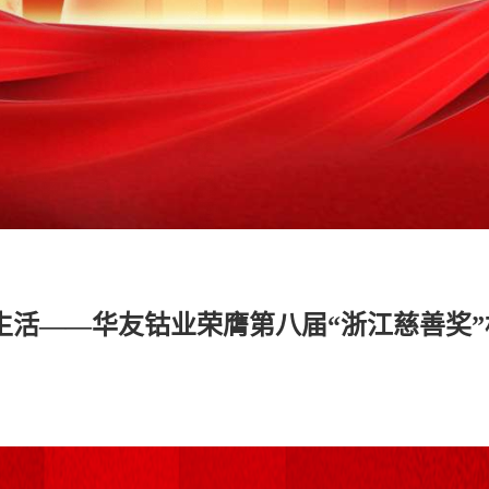
生活——华友钴业荣膺第八届“浙江慈善奖”