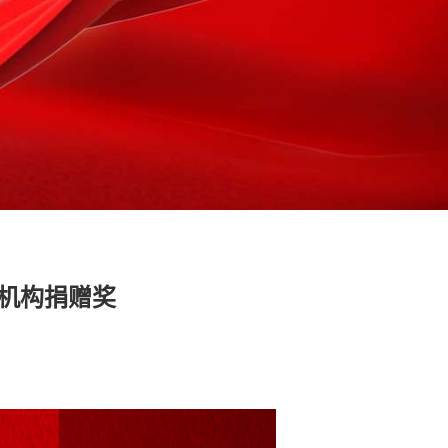
机构捐赠奖