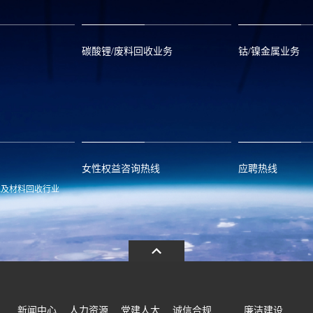
碳酸锂/废料回收业务
钴/镍金属业务
om
zwx@huayou.com
0573-8858999
qhd@huayou.
女性权益咨询热线
应聘热线
池及材料回收行业
.com
13486326037
0086-0573-88
新闻中心
人力资源
党建人大
诚信合规
廉洁建设