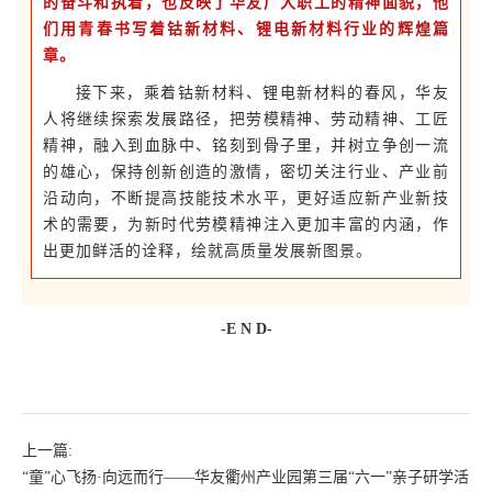
的奋斗和执着，也反映了华友广大职工的精神面貌，他
们用青春书写着钴新材料、锂电新材料行业的辉煌篇
章。
接下来，乘着钴新材料、锂电新材料的春风，华友
人将继续探索发展路径，把劳模精神、劳动精神、工匠
精神，融入到血脉中、铭刻到骨子里，并树立争创一流
的雄心，保持创新创造的激情，密切关注行业、产业前
沿动向，不断提高技能技术水平，更好适应新产业新技
术的需要，为新时代劳模精神注入更加丰富的内涵，作
出更加鲜活的诠释，绘就高质量发展新图景。
-E N D-
上一篇:
“童”心飞扬·向远而行——华友衢州产业园第三届“六一”亲子研学活