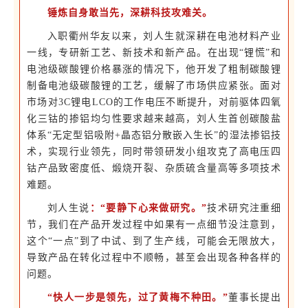
锤炼自身敢当先，深耕科技攻难关。
入职衢州华友以来，刘人生就深耕在电池材料产业
一线，专研新工艺、新技术和新产品。在出现“锂慌”和
电池级碳酸锂价格暴涨的情况下，他开发了粗制碳酸锂
制备电池级碳酸锂的工艺，缓解了市场供应紧张。面对
市场对3C锂电LCO的工作电压不断提升，对前驱体四氧
化三钴的掺铝均匀性要求越来越高，刘人生首创碳酸盐
体系“无定型铝吸附+晶态铝分散嵌入生长”的湿法掺铝技
术，实现行业领先，同时带领研发小组攻克了高电压四
钴产品致密度低、煅烧开裂、杂质硫含量高等多项技术
难题。
刘人生说
：“要静下心来做研究。”
技术研究注重细
节，我们在产品开发过程中如果有一点细节没注意到，
这个“一点”到了中试、到了生产线，可能会无限放大，
导致产品在转化过程中不顺畅，甚至会出现各种各样的
问题。
“快人一步是领先，过了黄梅不种田。”
董事长提出