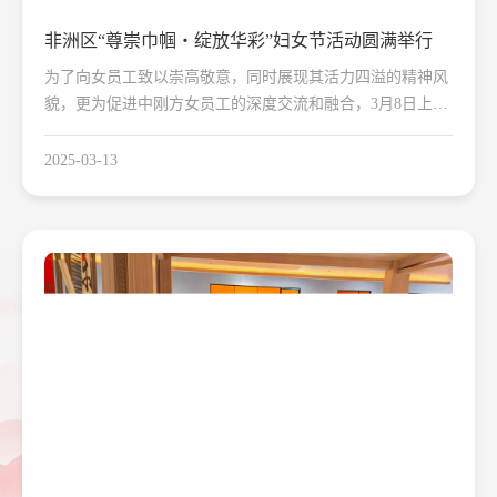
非洲区“尊崇巾帼・绽放华彩”妇女节活动圆满举行
为了向女员工致以崇高敬意，同时展现其活力四溢的精神风
貌，更为促进中刚方女员工的深度交流和融合，3月8日上午
非洲区管理总部开展了一场以“尊崇巾帼・绽放华彩”为主题
的妇女节活动，为这个妇女节增添了一抹绚丽色彩。
2025-03-13