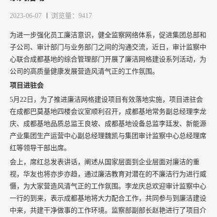
2023-06-07
浏览量：9417
为进一步强化员工廉洁意识，健全监察网络体系，促进集团总部和
子公司、审计部门与业务部门之间的沟通交流，近日，审计监察中
心联合成都基地的综合管理部门开展了廉洁网格建设系列活动，为
公司的高质量健康发展营造风清气正的工作氛围。
项目进驻会
5月22日，为了推进廉洁网格建设项目有效落地实施，项目进驻会
在成都巴莫基地四楼会议室顺利召开，成都基地常务副总经理李龙
庆、成都基地品质总监王良坡、成都基地设备总监李廷发、新能源
产业集团生产运营中心副总经理魏凯与集团审计监察中心总经理席
红等领导干部出席。
会上，席红总发表讲话，阐述从国家层面到企业层面对廉洁的重
视，华友也将亦步亦趋，通过廉洁教育对潜在的不廉洁行为进行威
慑，为大家营造风清气正的工作氛围。李龙庆总欢迎审计监察中心
一行的到来，表示成都基地将大力配合工作，共同参与到廉洁建设
中来，共建干净做事的工作环境。监察部副部长赵艳进行了项目介