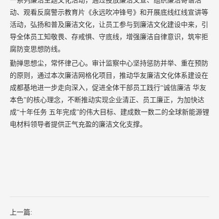
一系列廉洁主题文化活动，通过投放廉洁文宣、组织廉洁寄语活
动、观看反腐警示教育片《永远吹冲锋号》和开展底线红线宣讲等
活动，弘扬和普及廉洁文化，让员工参与到廉洁文化建设中来，引
导全体员工知敬畏、存戒惧、守底线，增强廉洁自律意识，筑牢拒
腐防变思想防线。
勤掸思想尘，常怀律己心。审计监察中心坚持惩防并举、重在预防
的原则，通过本次廉洁网格化项目，推动华友廉洁文化体系建设在
成都基地进一步走向深入，促进全体干部员工践行“诚信廉洁 华友
本色”的核心理念，不断推动实现企业清正、员工廉正，为加快达
成“十年任务 五年完成”的伟大目标、建成数一数二的全球新能源锂
电材料领导者提供正气充盈的廉洁文化支撑。
上一篇: