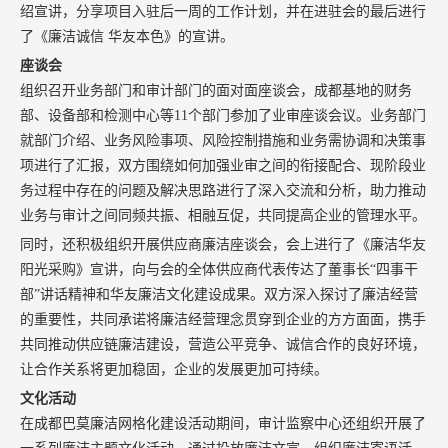
绍宣讲，分享项目入驻后一周的工作计划，并在进驻会的最后进行
了《廉洁诚信 华友本色》的宣讲。
座谈会
组织召开业务部门和审计部门的面对面座谈会，成都基地的财务
部、设备部和检测中心等11个部门参加了业审座谈会议。业务部门
就部门介绍、业务风险事项、风险控制措施和业务需协调和决策事
项进行了汇报，双方围绕如何加强业审之间的衔接配合、现阶段业
务过程中存在的问题及解决思路进行了深入交流和分析，助力推动
业务与审计之间同频共振、相融互促，共同提高企业的管理水平。
同时，还积极组织开展供应商廉洁座谈会，会上进行了《廉洁华友
阳光采购》宣讲，向与会的全体供应商代表传达了董事长“四事干
部”讲话精神和华友廉洁文化建设成果。双方深入探讨了廉洁经营
的重要性，共同承诺将廉洁经营理念贯穿到企业的方方面面，携手
共同推动供应链廉洁建设，营造公平竞争、诚信合作的良好环境，
让合作关系将更加稳固，企业的发展更加可持续。
文化活动
在成都巴莫廉洁网格化建设活动期间，审计监察中心还组织开展了