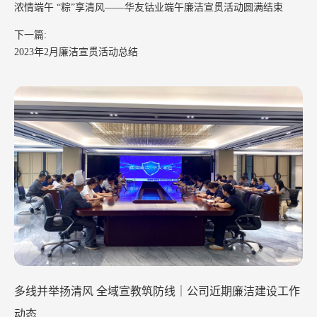
浓情端午 “粽”享清风——华友钴业端午廉洁宣贯活动圆满结束
下一篇:
2023年2月廉洁宣贯活动总结
全域宣教筑防线｜公司近期廉洁建设工作
清风润初心 廉洁践使