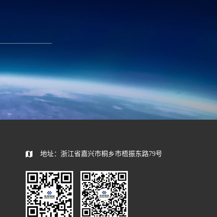
6
0573—88589103
com
report@huayou.com
585392
地址：浙江省嘉兴市桐乡市梧振东路79号