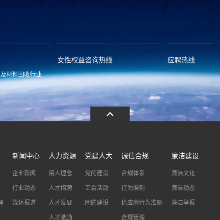
om
zwx@huayou.com
0573-8858999
qhd@huayou.
女性权益咨询热线
应聘热线
池及材料回收行业
.com
13486326037
0086-0573-88
新闻中心
人力资源
党建人大
诚信合规
廉洁建设
企业新闻
用人理念
党的建设
合规体系
廉洁文化
行业动态
人才招聘
工会活动
行为准则
廉洁动态
理
媒体报道
人才发展
团的建设
供应商行为准则
廉洁举报
人才激励
合规管理