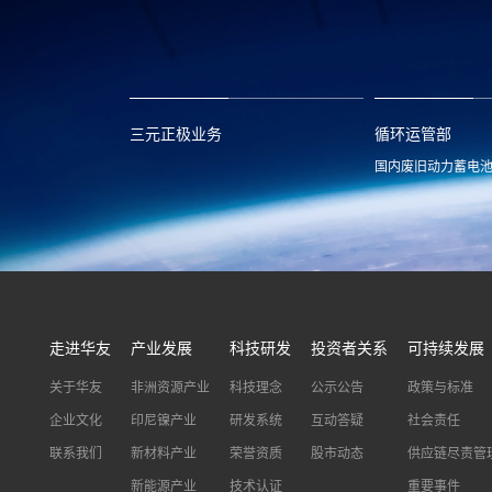
xclmarket@huayou.com
lvc@huayou.c
三元正极业务
循环运管部
国内废旧动力蓄电
xnymarket@huayou.com
hyxh@huayou
走进华友
产业发展
科技研发
投资者关系
可持续发展
关于华友
非洲资源产业
科技理念
公示公告
政策与标准
企业文化
印尼镍产业
研发系统
互动答疑
社会责任
联系我们
新材料产业
荣誉资质
股市动态
供应链尽责管
新能源产业
技术认证
重要事件