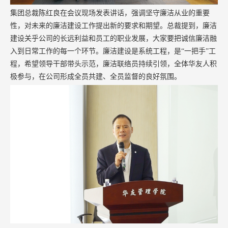
集团总裁陈红良在会议现场发表讲话，强调坚守廉洁从业的重要
性，对未来的廉洁建设工作提出新的要求和期望。总裁提到，廉洁
建设关乎公司的长远利益和员工的职业发展，大家要把诚信廉洁融
入到日常工作的每一个环节。廉洁建设是系统工程，是
“一把手”工
程，希望领导干部带头示范，廉洁联络员持续引领，全体华友人积
极参与，在公司形成全员共建、全员监督的良好氛围。