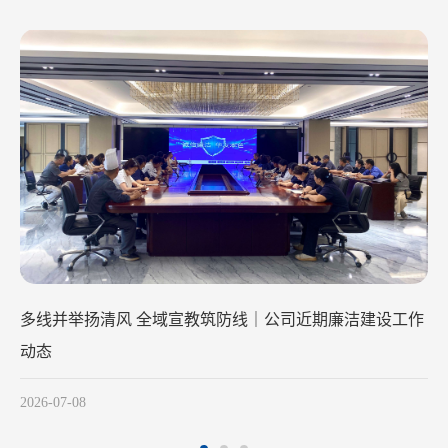
清风润初心 廉洁践使命
2026-05-28