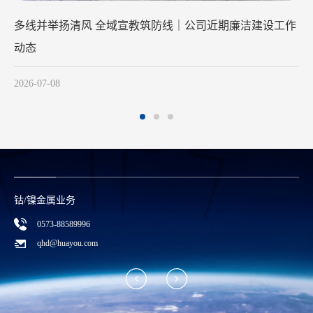
清风润初心 廉洁践使命
2026-05-28
合规举报方式
0573—88589103
report@huayou.com