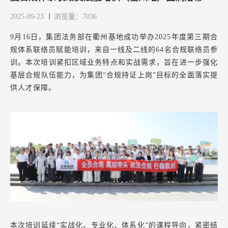
2025-09-23
浏览量：7036
9月16日，集团法务部在衢州基地成功举办2025年度第三期合
规体系联络员赋能培训，来自一线及二线的64名合规联络员参
训。本次培训紧扣区域业务特点和实战需求，旨在进一步强化
基层合规队伍能力，为集团“合规持证上岗”目标的全面落实提
供人才保障。
本次培训延续“实战化、专业化、体系化”的课程导向，紧密结