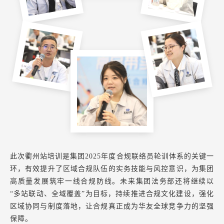
此次衢州站培训是集团2025年度合规联络员轮训体系的关键一
环，有效提升了区域合规队伍的实务技能与风控意识，为集团
高质量发展筑牢一线合规防线。未来集团法务部还将继续以
“多站联动、全域覆盖”为目标，持续推进合规文化建设，强化
区域协同与制度落地，让合规真正成为华友全球竞争力的坚强
保障。