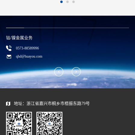
钴/镍金属业务
0573-88589996
qhd@huayou.com
地址：浙江省嘉兴市桐乡市梧振东路79号