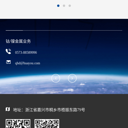
合规举报方式
0573—88589103
report@huayou.com
地址：浙江省嘉兴市桐乡市梧振东路79号