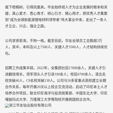
栽下梧桐树，引得凤凰来。华友始终视人才为企业发展的根本和关
键，真心爱才、悉心育才、倾心引才、精心用才，把优秀人才集聚
到
“成为全球新能源锂电材料领导者”伟大事业中来，走出了一条人
才立企、兴企、强企之路。
公司求贤若渴，不拘一格。截至目前，华友全球员工总数超
3
万
人，其中，本科及以上
7500
人、关键人才
3500
人，人才结构持续优
化。
招聘工作成果丰硕。
2022
年，全集团社招
17000
余人，关键人才引
进翻倍增长，领军领头人才引进
100
余人；校招
4700
余人，清北名
校突破
40
人，
C9
名校突破
138
人。公司与
50
多家重点高校建立长期
合作关系，每年开展
20
次以上校企交流活动，启动了印尼本土人才
培养合作项目，联合印尼海洋与投资统筹部、中国东北大学、印尼
嘎伽玛达大学、万隆理工大学等院校开展跨国校企合作。