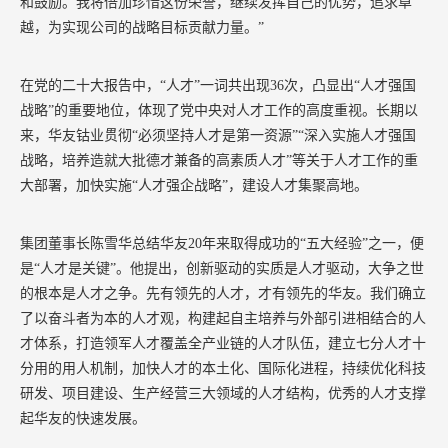
和鼓励。我将倍加珍惜这份荣誉，继续发挥自己的优势，追求卓
越，为实现公司的战略目标贡献力量。”
在党的二十大报告中，
“人才”一词共出现
36
次，凸显出“人才强国
战略”的重要地位，体现了党中央对人才工作的高度重视。长期以
来，华友钴业贯彻“必须坚持人才是第一资源”“深入实施人才强国
战略，培养造就大批德才兼备的高素质人才”等关于人才工作的重
大部署，加快实施“人才强企战略”，建设人才集聚高地。
集团董事长陈雪华总结华友
20
年来取得成功的“五大经验”之一，便
是“人才是关键”。他提出，创新驱动的实质是人才驱动，大争之世
的根本是人才之争。先有领先的人才，才有领先的华友。我们确立
了以奋斗者为本的人才观，构建起自主培养与外部引进相结合的人
才体系，打造领军人才覆盖全产业链的人才队伍，建立七分人才十
分用的用人机制，加快人才的本土化、国际化进程，持续优化科技
研发、项目建设、生产经营三大领域的人才结构，优秀的人才支撑
起华友的快速发展。