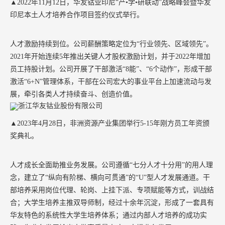
▲
2022
年
11
月
12
日，华友钴业印尼“产•学•研联动”战略峰会暨华友
印尼本土人才培养合作项目签约仪式举行。
人才激励持续到位。公司薪酬策略定位为
“行业领先、区域领先”。
2021
年开始连续
5
年推出关键人才股权激励计划，并于
2022
年增加
员工持股计划。公司开展了干部激活“
8
能”、“
6
个动作”，形成干部
激活“
6+N
”管理体系，干部在公司宏大的事业平台上加速流动与发
展，牵引各类人才持续奋斗、创造价值。
▲
2023
年
4
月
28
日，非洲资源产业集团举行
5-15
年刚方员工年资颁
奖典礼。
人才成长全面助推业务发展。公司遵循
“七分人才十分用”的用人理
念，建立了“纵向有阶梯、横向可贯通”的“
U
”型人才发展通道。干
部培养采用岗位代理、轮岗、上挂下派、专项赋能等方式，训战结
合；大学生培养主推双导师制，经过十余年沉淀，形成了一套具有
华友特色的系统性大学生培养体系；通过内部人才培养的成功实