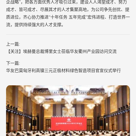
企战略”，把各方面优秀人才吸引过来，建设人人渴望成才、努力
成才、皆可成才、尽展其才的人才集聚高地，为公司争先创优、提
质进位，齐心协力推进“十年任务 五年完成”宏伟进程、打造世界一
流，提供持续强大的人才支撑。
上一篇:
【关注】埃赫曼总裁博里女士莅临华友衢州产业园访问交流
下一篇:
华友巴莫匈牙利高镍三元正极材料绿色智造项目官宣仪式举行