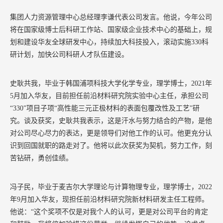
集团人力资源管理中心总经理李谦代表公司发言。他说，今年公司
将在国家级博士后科研工作站、国家级企业技术中心的基础上，规
划和建设华友全球研发中心，持续加大科技投入，滚动实施
330
科
研计划，加快公司科研人才队伍建设。
史耿共我，毕业于韩国浦项科技大学化学专业，理学博士，
2021
年
5
月加入华友，目前担任前沿材料研究院实验中心主任，承担公司
“
330
”项目子项“高性能三元正极材料的表面包覆改性及工艺”研
究。谈及获奖，史耿共我表示，这是汗水与努力结合的产物，是他
对公司尽心尽力的表达，更是领导们对他工作的认可。他更充分认
识到回国就职的路走对了。他将以此次获奖为契机，努力工作，刻
苦钻研，勇创佳绩。
冯子民，毕业于麦吉尔大学理论与计算物理专业，理学博士，
2022
年
9
月加入华友，现担任前沿材料研究院新材料研发主任工程师。
他说：“这个奖项不仅是对我个人的认可，更是对公司平台的肯定