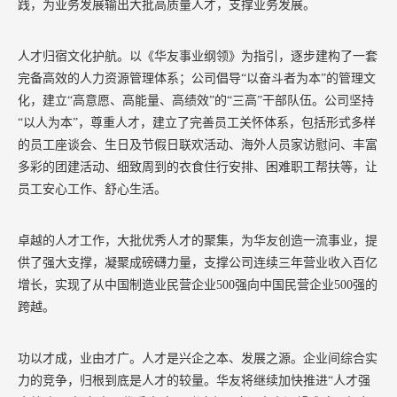
践，为业务发展输出大批高质量人才，支撑业务发展。
人才归宿文化护航。以《华友事业纲领》为指引，逐步建构了一套
完备高效的人力资源管理体系；公司倡导
“以奋斗者为本”的管理文
化，建立“高意愿、高能量、高绩效”的“三高”干部队伍。公司坚持
“以人为本”，尊重人才，建立了完善员工关怀体系，包括形式多样
的员工座谈会、生日及节假日联欢活动、海外人员家访慰问、丰富
多彩的团建活动、细致周到的衣食住行安排、困难职工帮扶等，让
员工安心工作、舒心生活。
卓越的人才工作，大批优秀人才的聚集，为华友创造一流事业，提
供了强大支撑，凝聚成磅礴力量，支撑公司连续三年营业收入百亿
增长，实现了从中国制造业民营企业
500
强向中国民营企业
500
强的
跨越。
功以才成，业由才广。人才是兴企之本、发展之源。企业间综合实
力的竞争，归根到底是人才的较量。华友将继续加快推进
“人才强