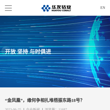
EN
开放 坚持 与时俱进
“金凤凰”，缘何争相扎堆梧振东路18号？
2023-06-25
企业新闻
浏览量：11687