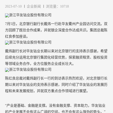
2023-07-10
企业新闻
浏览量：10718
7
月
5
日，北京银行副行长戴炜一行赴华友衢州产业园访问交流。双
方回顾了既往合作成果，并就银企深度合作达成共识。集团总裁陈
红良参加座谈。
戴炜副行长对华友钴业长期以来对北京银行的支持表示感谢，希望
后续充分运用北京银行集团化经营优势，探索融资租赁、股权投资
等领域业务合作，全方位服务企业成长壮大。
陈红良总裁对戴炜副行长一行的到访表示热烈欢迎，对北京银行长
期以来对华友钴业的支持表示感谢，同时介绍了华友钴业的发展历
程和未来发展规划，并就双方重点合作领域进行展望。
“产业是基础、金融是支撑。没有金融支撑、资本助力，华友钴业
的产业发展不会有这么广阔的空间，也不会有这么强劲的势头。”