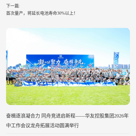
下一篇:
首次量产，将延长电池寿命30%以上！
奋楫逐浪凝合力 同舟竞进启新程——华友控股集团2026年
中工作会议龙舟拓展活动圆满举行
2