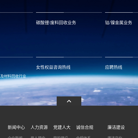
碳酸锂/废料回收业务
钴/镍金属业务
om
zwx@huayou.com
0573-8858999
qhd@huayou.
女性权益咨询热线
应聘热线
池及材料回收行业
.com
13486326037
0086-0573-88
新闻中心
人力资源
党建人大
诚信合规
廉洁建设