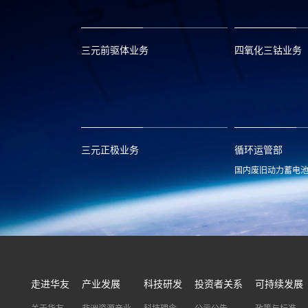
三元前驱体业务
四氧化三钴业务
xclmarket@huayou.com
lvc@huayou.c
三元正极业务
循环运管部
国内废旧动力蓄电
xnymarket@huayou.com
hyxh@huayou
走进华友
产业发展
科技研发
投资者关系
可持续发展