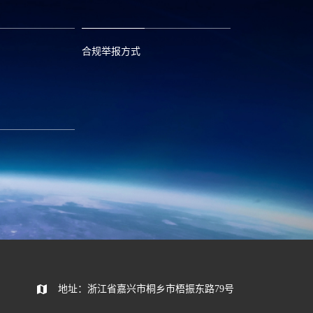
合规举报方式
6
0573—88589103
com
report@huayou.com
585392
地址：浙江省嘉兴市桐乡市梧振东路79号