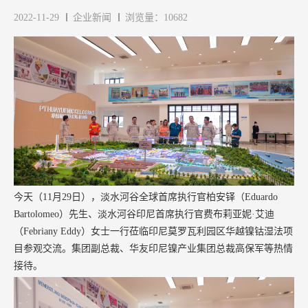
2022-11-29
企业新闻
浏览量：10682
今天（11月29日），淡水河谷全球首席执行官柏安铎（Eduardo
Bartolomeo）先生、淡水河谷印尼首席执行官费布莉亚妮·艾迪
（Febriany Eddy）女士一行莅临印尼莫罗瓦利园区华越镍钴湿法项
目参观交流。集团副总裁、华友印尼镍产业集团总裁高保军等热情
接待。