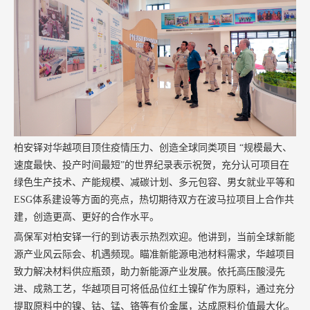
柏安铎对华越项目顶住疫情压力、创造全球同类项目 “规模最大、
速度最快、投产时间最短”的世界纪录表示祝贺，充分认可项目在
绿色生产技术、产能规模、减碳计划、多元包容、男女就业平等和
ESG体系建设等方面的亮点，热切期待双方在波马拉项目上合作共
建，创造更高、更好的合作水平。
高保军对柏安铎一行的到访表示热烈欢迎。他讲到，当前全球新能
源产业风云际会、机遇频现。瞄准新能源电池材料需求，华越项目
致力解决材料供应瓶颈，助力新能源产业发展。依托高压酸浸先
进、成熟工艺，华越项目可将低品位红土镍矿作为原料，通过充分
提取原料中的镍、钴、锰、铬等有价金属，达成原料价值最大化。