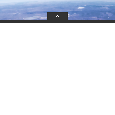
新闻中心
人力资源
党建人大
诚信合规
廉洁建设
企业新闻
用人理念
党的建设
合规体系
廉洁文化
行业动态
人才招聘
工会活动
行为准则
廉洁动态
理
媒体报道
人才发展
团的建设
供应商行为准则
廉洁举报
人才激励
合规管理
告
合规动态
合规报告
合规举报