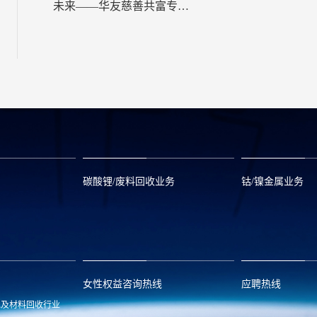
未来——华友慈善共富专项
基金捐赠仪式举行！
碳酸锂/废料回收业务
钴/镍金属业务
om
zwx@huayou.com
0573-8858999
qhd@huayou.
女性权益咨询热线
应聘热线
池及材料回收行业
.com
13486326037
0086-0573-88