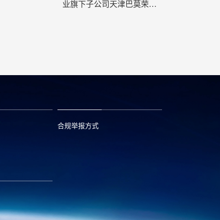
业旗下子公司天津巴莫荣获
国家级“工业产品绿色设计示
范企业”称号
合规举报方式
6
0573—88589103
com
report@huayou.com
585392