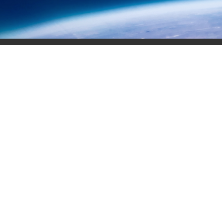
走进华友
产业发展
科技研发
投资者关系
可持续发展
关于华友
非洲资源产业
科技理念
公示公告
政策与标准
企业文化
印尼镍产业
研发系统
互动答疑
社会责任
联系我们
新材料产业
荣誉资质
股市动态
供应链尽责管
新能源产业
技术认证
重要事件
循环产业
可持续发展报
申诉机制