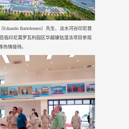
ardo Bartolomeo）先生、淡水河谷印尼首
女士一行莅临印尼莫罗瓦利园区华越镍钴湿法项目参观
等热情接待。