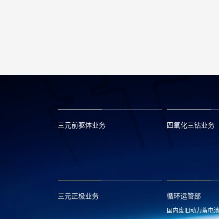
三元前驱体业务
四氧化三钴业务
xclmarket@huayou.com
lvc@huayou.c
三元正极业务
循环运管部
国内废旧动力蓄电
xnymarket@huayou.com
hyxh@huayou