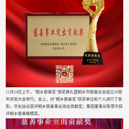
11月24日上午，“桐乡慈善奖”颁奖典礼暨桐乡市慈善总会成立20周
年庆祝大会举行。会上，对“桐乡慈善奖”获奖单位和个人进行了表
彰。华友钴业获评桐乡慈善事业突出贡献奖；集团董事长陈雪华获
评桐乡慈善楷模奖。