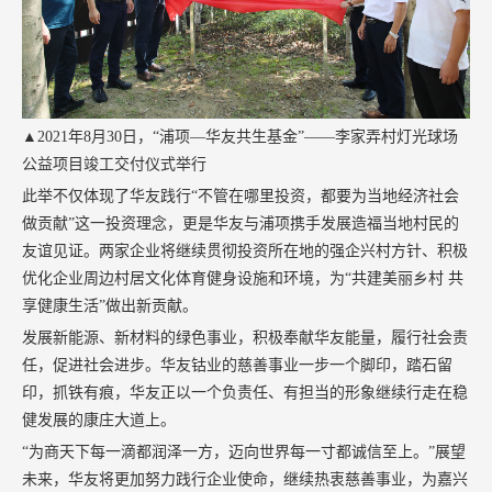
▲2021年8月30日，“浦项—华友共生基金”——李家弄村灯光球场
公益项目竣工交付仪式举行
此举不仅体现了华友践行“不管在哪里投资，都要为当地经济社会
做贡献”这一投资理念，更是华友与浦项携手发展造福当地村民的
友谊见证。两家企业将继续贯彻投资所在地的强企兴村方针、积极
优化企业周边村居文化体育健身设施和环境，为“共建美丽乡村 共
享健康生活”做出新贡献。
发展新能源、新材料的绿色事业，积极奉献华友能量，履行社会责
任，促进社会进步。华友钴业的慈善事业一步一个脚印，踏石留
印，抓铁有痕，华友正以一个负责任、有担当的形象继续行走在稳
健发展的康庄大道上。
“为商天下每一滴都润泽一方，迈向世界每一寸都诚信至上。”展望
未来，华友将更加努力践行企业使命，继续热衷慈善事业，为嘉兴