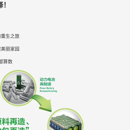
绎！
的重生之旅
建美丽家园
都算数