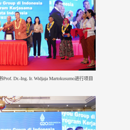
ng. Ir. Widjaja Martokusumo进行项目