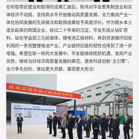
在听取项目建设和取得的成果汇报后，陈伟对华友聚焦制造业和实
体经济不动摇，坚持高水平开放推动高质量发展，全力推进产业一
体化协同发展的先进做法和取得成果给予高度评价。作为桐乡本土
成长起来的跨国企业，经过二十年来的沉淀，华友形成从钴矿原
料、钴化学品到三元前驱体、锂电池正极材料，再到资源循环回收
利用的一条完整锂电池产业，产业链供应链的韧性也得到了进一步
增强。希望在新一轮的大发展中，华友能继续抢抓机遇、发挥产业
优势，继续当好经济高质量发展的典范，激发科技创新“主引擎”，
全力争先创优，做出更大贡献，展现更大担当！