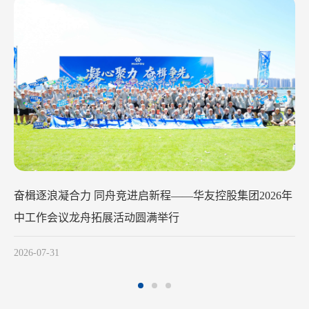
华友钴业2026年中工作会议在苏州召
2026-07-29