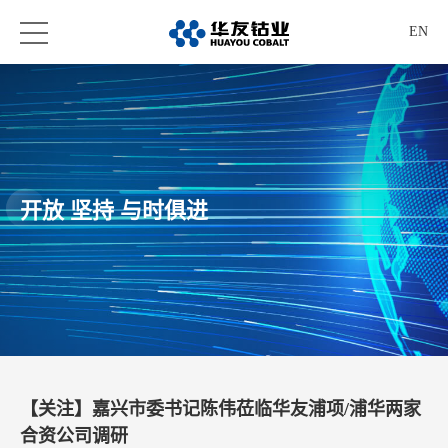
EN
开放 坚持 与时俱进
【关注】嘉兴市委书记陈伟莅临华友浦项/浦华两家
合资公司调研