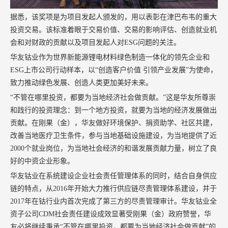
据悉，该奖项是为项目发起人颁发的，用以表彰在津巴布韦的重大
投资交易。该标准着眼于交易价值、交易的影响评估、创造就业机
会和对财政的贡献以及项目发起人对ESG问题的关注。
华友钴业作为世界新能源锂电材料绿色制造一体化的领先企业和
ESG上市公司行动样本，以“创造客户价值 引领产业发展”为使命，
致力推动绿色发展、创造人类更加美好未来。
“不管在哪里投资，都要为当地经济社会做贡献。”这是华友所尊崇
和践行的投资理念：到一个地方投资，就要为当地的经济发展做出
贡献。在刚果（金），华友做好环境保护、捐资助学、社区共建，
改善当地医疗卫生条件，参与当地基础设施建设，为当地提供了近
2000个就业岗位，为当地社会经济的和谐发展贡献力量，树立了良
好的中资企业形象。
华友钴业在系统建设企业社会责任管理体系的同时，结合自身供应
链的特点，从2016年开始大力推行供应链尽责管理体系建设，并于
2017年在钴行业内首次完成了第三方的尽责管理审计。华友钴业全
资子公司CDM社会责任建设成效显著受刚果（金）政府赞誉，华
友必将继续秉承“不管在哪里投资，都要为当地经济社会做贡献”的