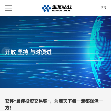
EN
开放 坚持 与时俱进
获评“最佳投资交易奖”，为商天下每一滴都润泽一
方！