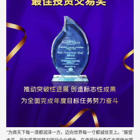
“为商天下每一滴都润泽一方，迈向世界每一寸都诚信至上。”展望