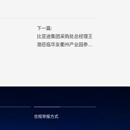
下一篇:
比亚迪集团采购处总经理王
渤莅临华友衢州产业园参观
交流
合规举报方式
6
0573—88589103