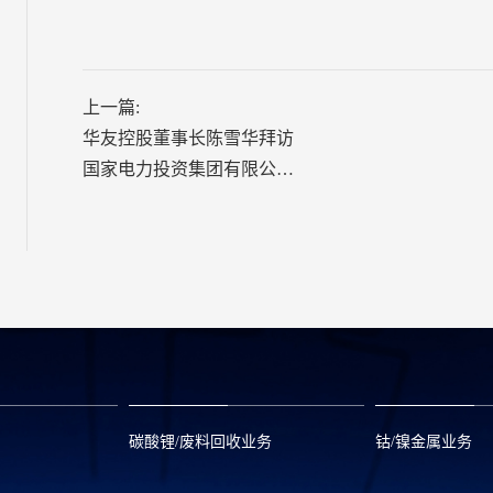
上一篇:
华友控股董事长陈雪华拜访
国家电力投资集团有限公司
党组书记、董事长钱智民
碳酸锂/废料回收业务
钴/镍金属业务
om
zwx@huayou.com
0573-8858999