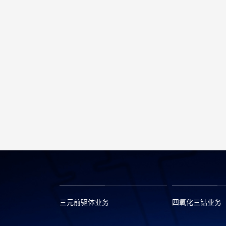
三元前驱体业务
四氧化三钴业务
xclmarket@huayou.com
lvc@huayou.c