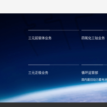
三元前驱体业务
四氧化三钴业务
xclmarket@huayou.com
lvc@huayou.c
三元正极业务
循环运管部
国内废旧动力蓄电
xnymarket@huayou.com
hyxh@huayou