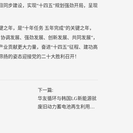
目同步建设，实现“十四五”规划强劲开局，呈现
键之年，是“十年任务 五年完成”的关键之年，
、协调发展、强劲发展、创新发展、共同发展”，
产业贡献更大力量，奋进“十四五”征程、建功高
加昂扬的姿态迎接党的二十大胜利召开！
下一篇:
华友循环与韩国LG新能源就
废旧动力蓄电池再生利用达
成合作意向