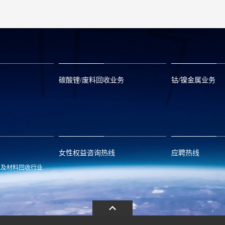
碳酸锂/废料回收业务
钴/镍金属业务
om
zwx@huayou.com
0573-8858999
qhd@huayou.
女性权益咨询热线
应聘热线
池及材料回收行业
.com
13486326037
0086-0573-88