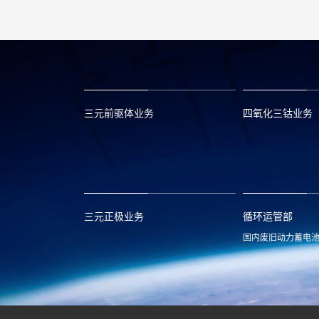
三元前驱体业务
四氧化三钴业务
xclmarket@huayou.com
lvc@huayou.c
三元正极业务
循环运管部
国内废旧动力蓄电
xnymarket@huayou.com
hyxh@huayou