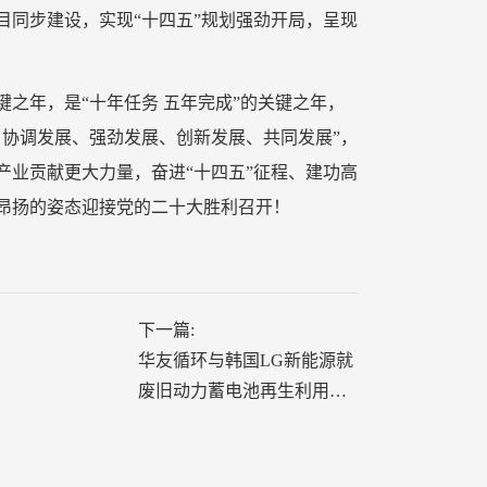
目同步建设，实现“十四五”规划强劲开局，呈现
键之年，是“十年任务 五年完成”的关键之年，
、协调发展、强劲发展、创新发展、共同发展”，
产业贡献更大力量，奋进“十四五”征程、建功高
加昂扬的姿态迎接党的二十大胜利召开！
下一篇:
华友循环与韩国LG新能源就
废旧动力蓄电池再生利用达
成合作意向