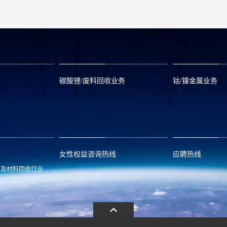
碳酸锂/废料回收业务
钴/镍金属业务
om
zwx@huayou.com
0573-8858999
qhd@huayou.
女性权益咨询热线
应聘热线
池及材料回收行业
.com
13486326037
0086-0573-88