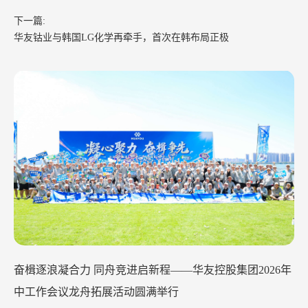
下一篇:
华友钴业与韩国LG化学再牵手，首次在韩布局正极
26年
华友钴业2026
舟拓展活动圆满举行
2026-07-29