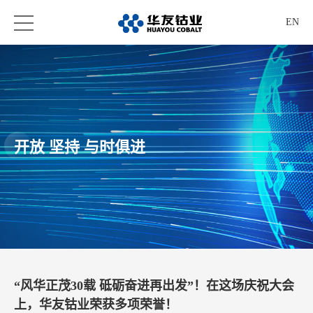
EN
开放 坚持 与时俱进
“风华正茂30载 砥砺奋进再出发”！在这场庆祝大会
上，华友钴业荣获多项荣誉！