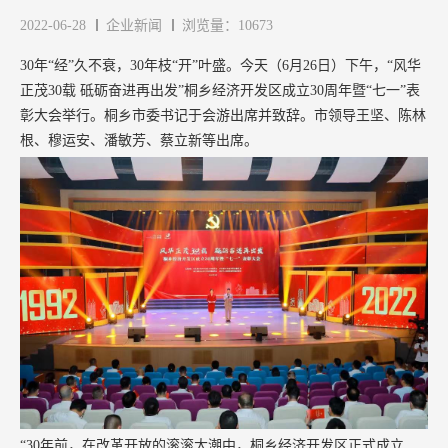
2022-06-28
企业新闻
浏览量：10673
30年“经”久不衰，30年枝“开”叶盛。今天（6月26日）下午，“风华
正茂30载 砥砺奋进再出发”桐乡经济开发区成立30周年暨“七一”表
彰大会举行。桐乡市委书记于会游出席并致辞。市领导王坚、陈林
根、穆运安、潘敏芳、蔡立新等出席。
“30年前，在改革开放的滚滚大潮中，桐乡经济开发区正式成立