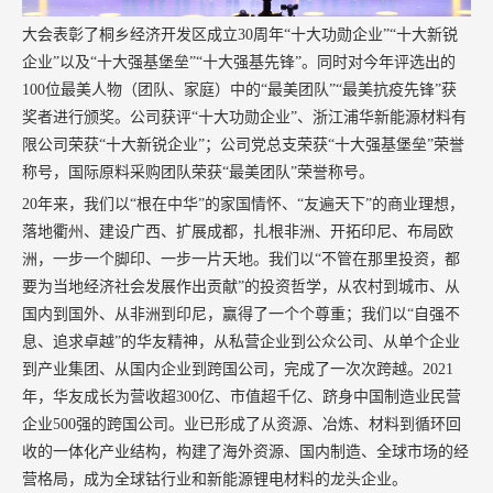
大会表彰了桐乡经济开发区成立30周年“十大功勋企业”“十大新锐
企业”以及“十大强基堡垒”“十大强基先锋”。同时对今年评选出的
100位最美人物（团队、家庭）中的“最美团队”“最美抗疫先锋”获
奖者进行颁奖。公司获评“十大功勋企业”、浙江浦华新能源材料有
限公司荣获“十大新锐企业”；公司党总支荣获“十大强基堡垒”荣誉
称号，国际原料采购团队荣获“最美团队”荣誉称号。
20年来，我们以“根在中华”的家国情怀、“友遍天下”的商业理想，
落地衢州、建设广西、扩展成都，扎根非洲、开拓印尼、布局欧
洲，一步一个脚印、一步一片天地。我们以“不管在那里投资，都
要为当地经济社会发展作出贡献”的投资哲学，从农村到城市、从
国内到国外、从非洲到印尼，赢得了一个个尊重；我们以“自强不
息、追求卓越”的华友精神，从私营企业到公众公司、从单个企业
到产业集团、从国内企业到跨国公司，完成了一次次跨越。2021
年，华友成长为营收超300亿、市值超千亿、跻身中国制造业民营
企业500强的跨国公司。业已形成了从资源、冶炼、材料到循环回
收的一体化产业结构，构建了海外资源、国内制造、全球市场的经
营格局，成为全球钴行业和新能源锂电材料的龙头企业。