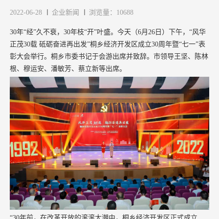
2022-06-28
企业新闻
浏览量：10688
30年“经”久不衰，30年枝“开”叶盛。今天（6月26日）下午，“风华
正茂30载 砥砺奋进再出发”桐乡经济开发区成立30周年暨“七一”表
彰大会举行。桐乡市委书记于会游出席并致辞。市领导王坚、陈林
根、穆运安、潘敏芳、蔡立新等出席。
“30年前，在改革开放的滚滚大潮中，桐乡经济开发区正式成立