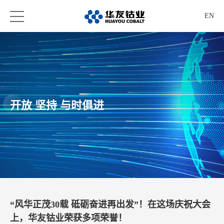
EN
开放 坚持 与时俱进
“风华正茂30载 砥砺奋进再出发”！在这场庆祝大会
上，华友钴业荣获多项荣誉！