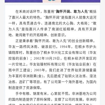
在禾商对话环节，陈董用“
胸怀开阔、敢为人先
”概括
了嘉兴人最大的特色。“胸怀开阔”是指嘉兴人就像大运河
一样，具有贯通古今、连通南北的大心胸、大格局；“敢
为人先”是指嘉兴人传承了南湖红船精神，具有开天辟
地、敢闯敢干的开拓精神、创新意识。
正是秉承着“胸怀开阔、敢为人先”的创业创新精神，
华友一路栉风沐雨、破浪前行。
1994年，在桐乡市炉头
镇翔厚村，陈董创办了桐乡华兴化工实业有限公司（华友
控股的前身）；2002年10月29日，在桐乡经济开发区的
一片空地上，华友钴镍材料有限公司（华友钴业前身）在
雨中开工建设；2003年，我们走进了世界钴资源储量最
为丰富的非洲刚果(金)，先后建成了钴铜火法冶炼、湿法
冶炼、选矿厂等项目，有了公司第一个海外基地，为国内
制造提供了资源保障。
手中有粮、锅里有米，心里就不慌。非洲基地为公司
的国内制造提供了原料保障，支撑了公司的发展。非洲的