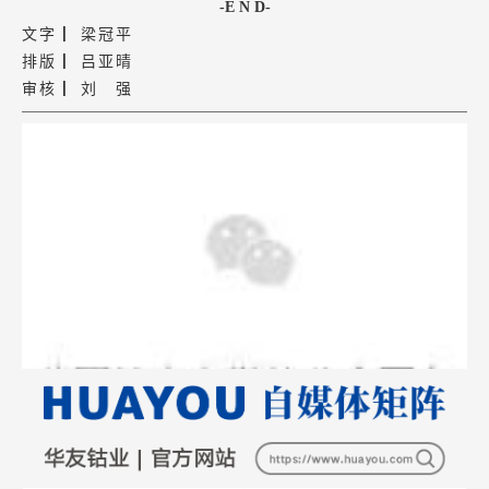
-E N D-
文字 ▏梁冠平
排版 ▏吕亚晴
审核 ▏刘 强