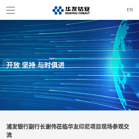
EN
开放 坚持 与时俱进
浦发银行副行长谢伟莅临华友印尼项目现场参观交
流