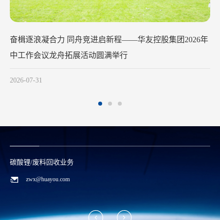
华友钴业2026年中工作会议在苏州召开
2026-07-29
碳酸锂/废料回收业务
zwx@huayou.com