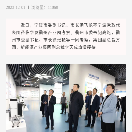
2023-12-01
浏览量：11060
近日，宁波市委副书记、市长汤飞帆率宁波党政代
表团莅临华友衢州产业园考察。衢州市委书记高屹，衢
州市委副书记、市长徐张艳等一同考察。集团副总裁方
圆、新能源产业集团副总裁李天成热情接待。