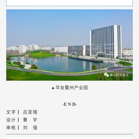
▲华友衢州产业园
-E N D-
文字 ▏吕亚晴
设计 ▏曹 宇
审核 ▏刘 强