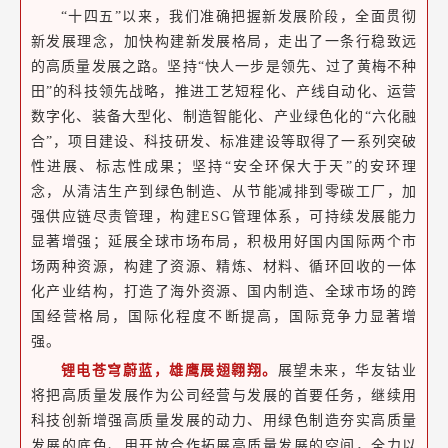
“十四五”以来，我们准确把握新发展阶段，全面贯彻
新发展理念，加快构建新发展格局，走出了一条行稳致远
的高质量发展之路。坚持“快人一步是领先、过了黄梅不种
田”的科技领先战略，推进工艺短程化、产线自动化、运营
数字化、装备大型化、制造智能化、产业绿色化的“六化融
合”，项目建设、科技研发、标准建设等取得了一系列突破
性进展、标志性成果；坚持“安全环保大于天”的安环理
念，从清洁生产到绿色制造、从节能减排到零碳工厂，加
强供应链尽责管理，构建ESG管理体系，可持续发展能力
显著增强；延展全球市场布局，积极用好国内国际两个市
场两种资源，构建了资源、精炼、材料、循环回收的一体
化产业结构，打造了海外资源、国内制造、全球市场的跨
国经营格局，国际化程度不断提高，国际竞争力显著增
强。
锂电苍穹蔚蓝，雄鹰展翅翱翔。
展望未来，华友钴业
将把高质量发展作为公司经营与发展的首要任务，继续用
科技创新增强高质量发展的动力、用绿色制造夯实高质量
发展的底色、用开放合作拓展高质量发展的空间，全力以