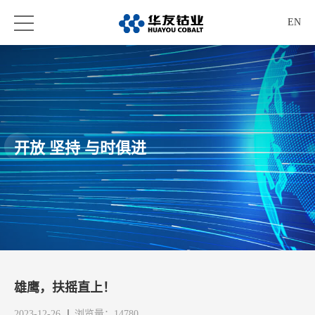
EN
开放 坚持 与时俱进
雄鹰，扶摇直上！
2023-12-26
浏览量：14780