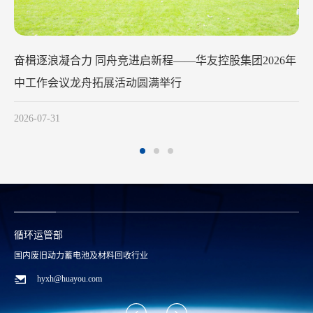
奋楫逐浪凝合力 同舟竞进启新程——华友控股集团2026年
华
中工作会议龙舟拓展活动圆满举行
202
2026-07-31
循环运管部
国内废旧动力蓄电池及材料回收行业
hyxh@huayou.com