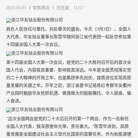
2023-03-03
聚焦两会
浏览量：11217
肩负人民信任与重托，共赴春天的盛会。今天（3月3日），全国人
大代表、华友钴业董事长陈雪华随同浙江省代表团一起赴京参加第
十四届全国人大第一次会议。
第十四届全国人大第一次会议，是党的二十大胜利召开后的首次全
国人代会，内容极其重要、影响极其深远。今年是全面贯彻落实党
的二十大精神的开局之年，也是集团争先创优、提质进位实现高质
量发展的关键之年。开年之初，浙江省委书记易炼红考察华友衢州
产业园时勉励华友抢抓机遇、做强做大的殷殷嘱托，令人振奋、催
人奋进。
“这次全国两会是党的二十大后召开的第一个两会，作为一名新任
全国人大代表，我深感使命光荣、责任重大。”陈雪华讲到，高质
量发展是全面建设社会主义现代化国家的首要任务，作为新能源锂