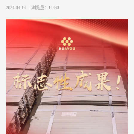
2024-04-13
浏览量：14340