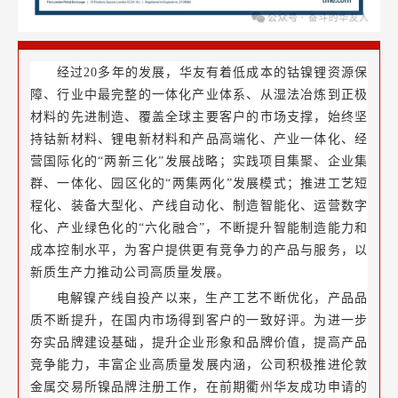
经过20多年的发展，华友有着低成本的钴镍锂资源保
障、行业中最完整的一体化产业体系、从湿法冶炼到正极
材料的先进制造、覆盖全球主要客户的市场支撑，始终坚
持钴新材料、锂电新材料和产品高端化、产业一体化、经
营国际化的“两新三化”发展战略；实践项目集聚、企业集
群、一体化、园区化的“两集两化”发展模式；推进工艺短
程化、装备大型化、产线自动化、制造智能化、运营数字
化、产业绿色化的“六化融合”，不断提升智能制造能力和
成本控制水平，为客户提供更有竞争力的产品与服务，以
新质生产力推动公司高质量发展。
电解镍产线自投产以来，生产工艺不断优化，产品品
质不断提升，在国内市场得到客户的一致好评。为进一步
夯实品牌建设基础，提升企业形象和品牌价值，提高产品
竞争能力，丰富企业高质量发展内涵，公司积极推进伦敦
金属交易所镍品牌注册工作，在前期衢州华友成功申请的