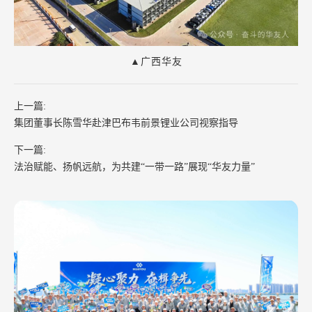
▲广西华友
上一篇:
集团董事长陈雪华赴津巴布韦前景锂业公司视察指导
下一篇:
法治赋能、扬帆远航，为共建“一带一路”展现“华友力量”