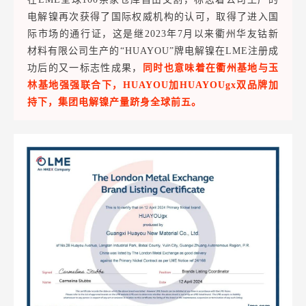
电解镍再次获得了国际权威机构的认可，取得了进入国
际市场的通行证，这是继2023年7月以来衢州华友钴新
材料有限公司生产的“HUAYOU”牌电解镍在LME注册成
功后的又一标志性成果，
同时也意味着在衢州基地与玉
林基地强强联合下，HUAYOU加HUAYOUgx双品牌加
持下，集团电解镍产量跻身全球前五。