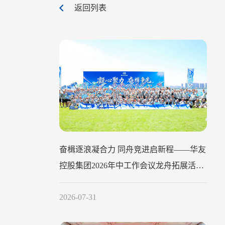
返回列表
奋楫逐浪凝合力 同舟竞进启新程——华友
控股集团2026年中工作会议龙舟拓展活动
圆满举行
2026-07-31