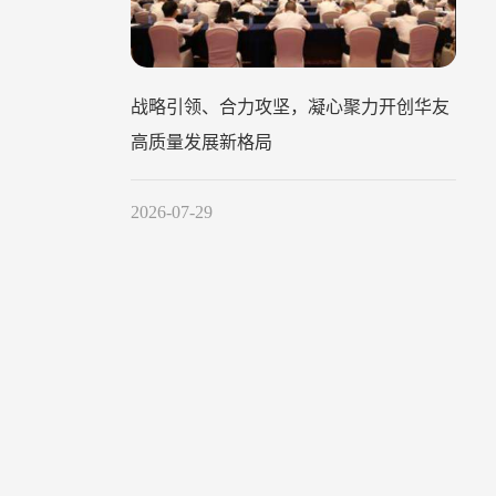
战略引领、合力攻坚，凝心聚力开创华友
高质量发展新格局
2026-07-29