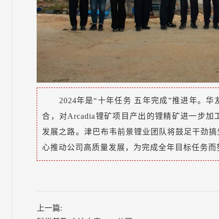
2024年是“十年任务 五年完成”推进年
合，对Arcadia锂矿项目产出的锂精矿进一
发展之路。津巴布韦前景锂业团队将鼓足干劲搞
心推动公司高质量发展，为完成全年目标任务而
上一篇: