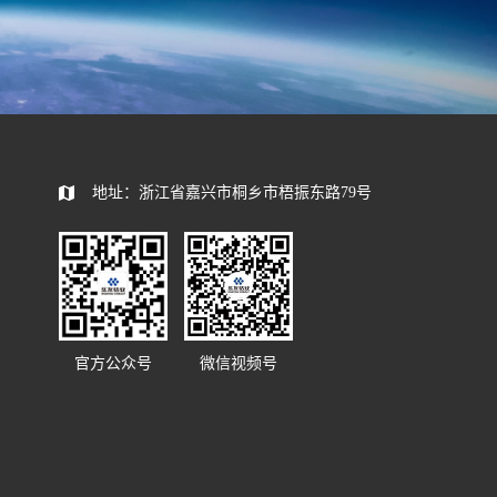
585392
地址：浙江省嘉兴市桐乡市梧振东路79号
官方公众号
微信视频号