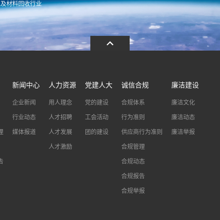
池及材料回收行业
.com
13486326037
0086-0573-88
新闻中心
人力资源
党建人大
诚信合规
廉洁建设
企业新闻
用人理念
党的建设
合规体系
廉洁文化
行业动态
人才招聘
工会活动
行为准则
廉洁动态
理
媒体报道
人才发展
团的建设
供应商行为准则
廉洁举报
人才激励
合规管理
告
合规动态
合规报告
合规举报