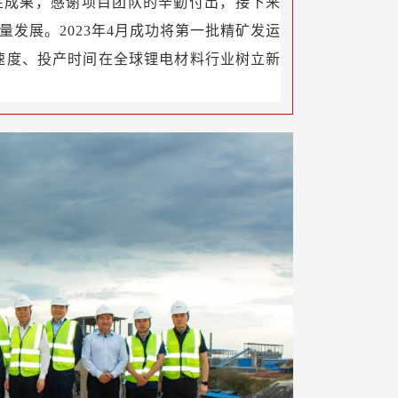
性成果，感谢项目团队的辛勤付出，接下来
发展。2023年4月成功将第一批精矿发运
建设速度、投产时间在全球锂电材料行业树立新