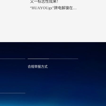
又一标志性成果！
“HUAYOUgx”牌电解镍在
LME注册成功
合规举报方式
6
0573—88589103
com
report@huayou.com