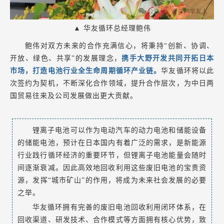
▲ 华友循环总经理鲍伟
鲍伟对双方未来的合作充满信心，将秉持“创新、协调、
开放、绿色、共享”的发展理念，
携手大野开发共同开拓日本
市场，打造电池行业全生命周期循环产业链。
华友循环将以此
次签约为契机，不断深化合作领域，提升合作层次，为中日两
国贸易往来及公司发展做出更大贡献。
锂离子电池可以作为电动汽车的动力电池和储能设备
的储能电池，预计在日本国内有着广泛的需求，是新能源
行业践行循环经济的重要环节，但锂离子电池能量会随时
间逐渐衰减。因此高效地回收利用这些废旧电池的宝贵资
源，发挥“城市矿山”的作用，将成为未来社会发展的必要
之举。
华友循环拥有完善的废旧电池回收利用闭环体系，在
回收渠道、研发技术、合作模式等方面拥有核心优势，致