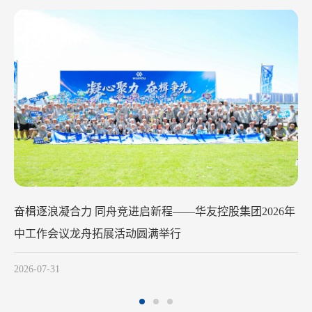
华友钴业2026年中工作会议在苏州召开
2026-07-29