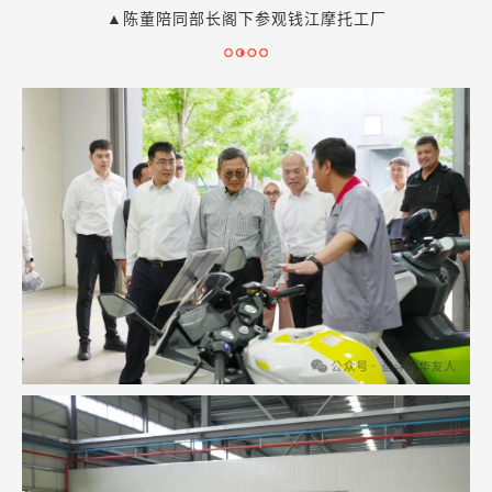
▲陈董陪同部长阁下参观钱江摩托工厂