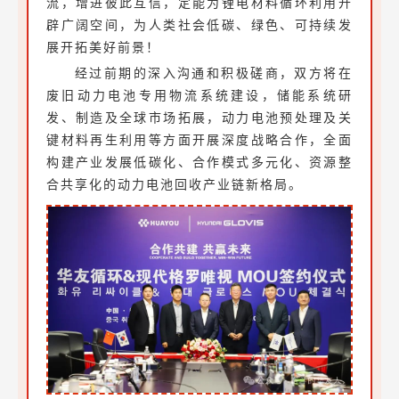
流，增进彼此互信，定能为锂电材料循环利用开
辟广阔空间，为人类社会低碳、绿色、可持续发
展开拓美好前景！
经过前期的深入沟通和积极磋商，双方将在
废旧动力电池专用物流系统建设，储能系统研
发、制造及全球市场拓展，动力电池预处理及关
键材料再生利用等方面开展深度战略合作，全面
构建产业发展低碳化、合作模式多元化、资源整
合共享化的动力电池回收产业链新格局。