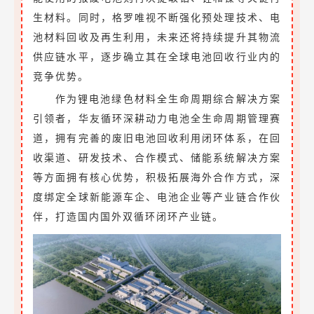
生材料。同时，格罗唯视不断强化预处理技术、电
池材料回收及再生利用，未来还将持续提升其物流
供应链水平，逐步确立其在全球电池回收行业内的
竞争优势。
作为锂电池绿色材料全生命周期综合解决方案
引领者，华友循环深耕动力电池全生命周期管理赛
道，拥有完善的废旧电池回收利用闭环体系，在回
收渠道、研发技术、合作模式、储能系统解决方案
等方面拥有核心优势，积极拓展海外合作方式，深
度绑定全球新能源车企、电池企业等产业链合作伙
伴，打造国内国外双循环闭环产业链。