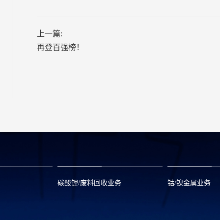
上一篇:
再登百强榜！
碳酸锂/废料回收业务
钴/镍金属业务
om
zwx@huayou.com
0573-8858999
qhd@huayou.