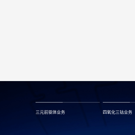
三元前驱体业务
四氧化三钴业务
xclmarket@huayou.com
lvc@huayou.c