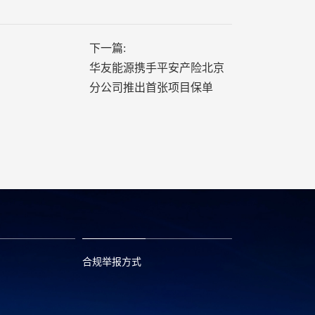
下一篇:
华友能源携手平安产险北京
分公司推出首张项目保单
合规举报方式
6
0573—88589103
com
report@huayou.com