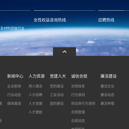
女性权益咨询热线
应聘热线
池及材料回收行业
.com
13486326037
0086-0573-88
新闻中心
人力资源
党建人大
诚信合规
廉洁建设
企业新闻
用人理念
党的建设
合规体系
廉洁文化
行业动态
人才招聘
工会活动
行为准则
廉洁动态
理
媒体报道
人才发展
团的建设
供应商行为准则
廉洁举报
人才激励
合规管理
告
合规动态