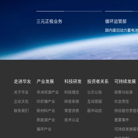
三元正极业务
循环运管部
国内废旧动力蓄电
xnymarket@huayou.com
hyxh@huayou
走进华友
产业发展
科技研发
投资者关系
可持续发展
关于华友
非洲资源产业
科技理念
公示公告
政策与标准
企业文化
印尼镍产业
研发系统
互动答疑
社会责任
联系我们
新材料产业
荣誉资质
股市动态
供应链尽责管
新能源产业
技术认证
重要事件
循环产业
可持续发展报