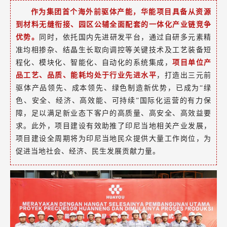
作为集团首个海外前驱体产能，华能项目具备从资源
到材料无缝衔接、园区公辅全面配套的一体化产业链竞争
优势。
同时，依托国内先进研发平台，通过自研多元素精
准均相掺杂、结晶生长取向调控等关键技术及工艺装备短
程化、模块化、智能化、自动化的系统集成，
项目单位产
品工艺、品质、能耗均处于行业先进水平
，打造出三元前
驱体产品领先、成本领先、绿色制造新优势，已成为“绿
色、安全、经济、高效能、可持续”国际化运营的有力保
障，足以满足新业态下客户的高质量、高安全、高效益要
求。此外，项目建设有效助推了印尼当地相关产业发展，
项目建设全周期将为印尼当地民众提供大量工作岗位，为
促进当地社会、经济、民生发展贡献力量。