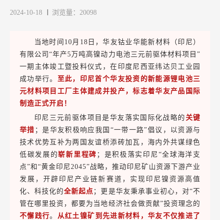
2024-10-18
浏览量：20098
当地时间10月18日，华友钴业华能新材料（印尼）
有限公司“年产5万吨高镍动力电池三元前驱体材料项目”
一期主体竣工暨投料仪式，在印度尼西亚纬达贝工业园
成功举行。
至此，印尼首个华友投资的新能源锂电池三
元材料项目工厂主体建成并投产，标志着华友产品国际
制造正式开启！
印尼三元前驱体项目是华友落实国际化战略的
关键
举措
；是华友积极响应我国“一带一路”倡议，以资源与
技术优势互补为两国友谊桥添砖加瓦，海内外共谋绿色
低碳发展的
崭新里程碑
；是积极落实印尼“全球海洋支
点”和“黄金印尼2045”战略，推动印尼矿山资源下游产业
发展，开辟印尼产业链新赛道，实现印尼镍资源高值
化、科技化的
全新起点
；更是华友秉承事业初心，对“不
管在哪里投资，都要为当地经济社会做贡献”投资理念的
不懈践行
。
从红土镍矿到先进新材料，华友不仅推进了