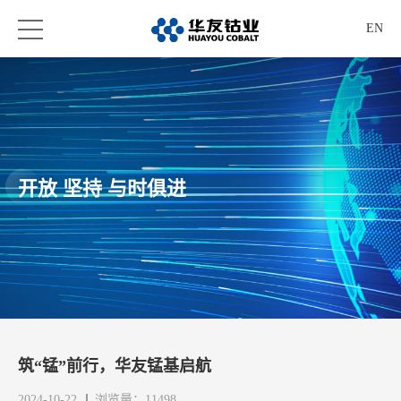
EN
开放 坚持 与时俱进
筑“锰”前行，华友锰基启航
2024-10-22
浏览量：11498