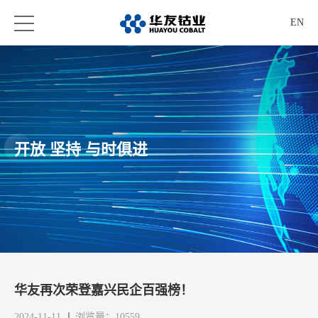
EN
开放 坚持 与时俱进
华友再次荣登嘉兴民企百强榜！
2024-11-11
浏览量：10559