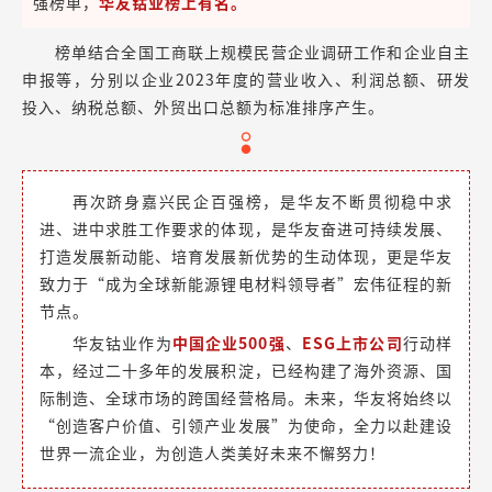
强榜单，
华友钴业榜上有名。
榜单结合全国工商联上规模民营企业调研工作和企业自主
申报等，分别以企业2023年度的营业收入、利润总额、研发
投入、纳税总额、外贸出口总额为标准排序产生。
再次跻身嘉兴民企百强榜，是华友不断贯彻稳中求
进、进中求胜工作要求的体现，是华友奋进可持续发展、
打造发展新动能、培育发展新优势的生动体现，更是华友
致力于“成为全球新能源锂电材料领导者”宏伟征程的新
节点。
华友钴业作为
中国企业500强
、
ESG上市公司
行动样
本，经过二十多年的发展积淀，已经构建了海外资源、国
际制造、全球市场的跨国经营格局。未来，华友将始终以
“创造客户价值、引领产业发展”为使命，全力以赴建设
世界一流企业，为创造人类美好未来不懈努力！