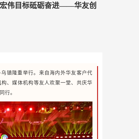
的宏伟目标砥砺奋进——华友创
国·乌镇隆重举行。来自海内外华友客户代
机构、媒体机构等友人欢聚一堂、共庆华
同行。