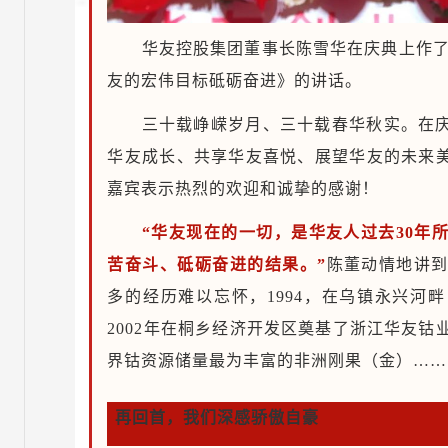
华友控股集团董事长陈雪华在庆典上作了
友的宏伟目标砥砺奋进》的讲话。
三十载峥嵘岁月、三十载春华秋实。在
华友成长、共享华友喜悦、展望华友的未来
嘉宾表示热烈的欢迎和诚挚的感谢！
“华友现在的一切，是华友人过去30年
苦奋斗、砥砺奋进的结果。”
陈董动情地讲
多的经历难以忘怀，1994，在乌镇永兴河
2002年在桐乡经济开发区奠基了浙江华友钴
界钴资源储量最为丰富的非洲刚果（金）……
再回首，我们深感骄傲自豪