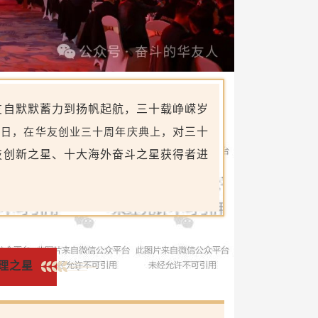
友自默默蓄力到扬帆起航，三十载峥嵘岁
7日，在
华友创业三十周年庆典上，
对三十
技创新之星、
十大海外奋斗之星获得者进
理之星