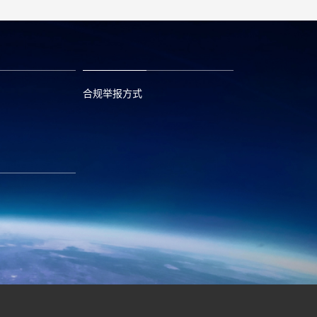
合规举报方式
6
0573—88589103
com
report@huayou.com
585392