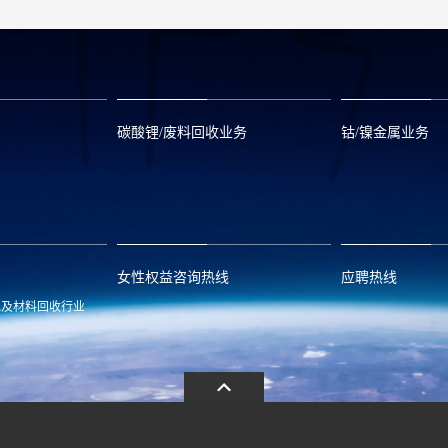
碳酸锂/废料回收业务
钴/镍金属业务
om
zwx@huayou.com
0573-8858999
qhd@huayou.
女性权益咨询热线
应聘热线
池及材料回收行业
.com
13486326037
0086-0573-88