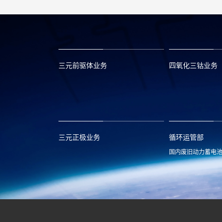
三元前驱体业务
四氧化三钴业务
xclmarket@huayou.com
lvc@huayou.c
三元正极业务
循环运管部
国内废旧动力蓄电
xnymarket@huayou.com
hyxh@huayou