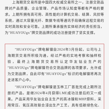
上海期货交易所是中国四大权威交易所之一，注册交割品
牌对产品质量、企业管理、产品市场认知度等都有严格的要
求。上期所拥有高可用、高性能的计算机交易、结算、风控等
系统，通过大容量光纤、数据专线等通讯手段确保远程交易的
实时高效和安全可靠。上期所秉承服务实体经济的责任担当，
为“HUAYOUgx”牌交割品牌的成功注册提供了坚实支撑。
“HUAYOUgx”牌电解镍自2024年3月份起，公司与上
海期货交易所积极沟通，经过严格的实地考察和抽样检
验，最终上海期货交易所认定华友钴业生产的
“HUAYOUgx”牌电解镍符合交割品牌的各项要求，允许成
为交割品牌，自此印有“HUAYOUgx”标识的电解镍将再次
走进客户心中。
“HUAYOUgx”牌电解镍是玉林工厂首批完成上期所注
册的产品，是继2024年4月获得LME成功注册后的又一成
果。产品采用华友钴业自主生产的高冰镍和MHP原料，采
用常压、氧压高效联合浸出生产工艺，具有低碳绿色化、