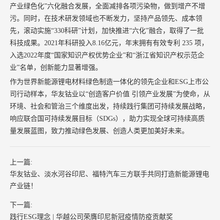
产业绿色化”六化融合发展，全面减排各项污染物，做到增产不增
污。同时，在技术研发领域也不断发力，坚持产品领先、成本领
先，滚动实施“
330
科研”计划，加快推进“六化”融合，取得了一批
科技成果。
2021
年科研投入
8.16
亿元，年末拥有有效专利
235
项，
入选
2022
年度“国家知识产权优势企业”和“浙江省知识产权示范企
业”名单，创新能力显著增强。
作为世界新能源锂电材料绿色制造一体化的领先企业和
ESG
上市公
司行动样本，华友钴业以“创造客户价值 引领产业发展”为使命，从
环境、社会和管治三个维度出发，持续践行集团可持续发展战略，
响应联合国可持续发展目标（
SDGs
），助力实现全球可持续高质
量发展蓝图，致力推动绿色发展、创造人类更加美好未来。
上一篇:
华友钴业、淡水河谷印尼、福特汽车三方联手共同打造新能源锂电
产业链！
下一篇:
践行ESG理念 | 华越公司荣膺印尼新冠疫情防疫贡献奖