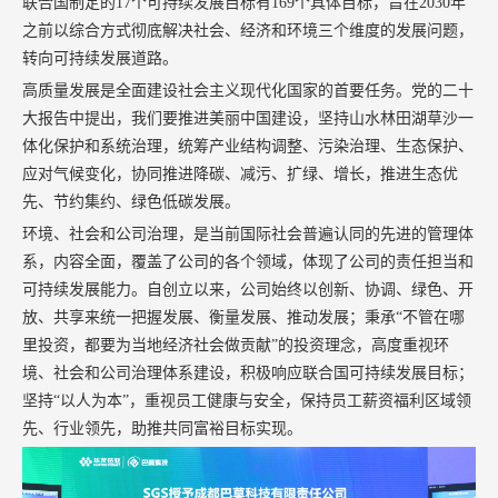
联合国制定的
17
个可持续发展目标有
169
个具体目标，旨在
2030
年
之前以综合方式彻底解决社会、经济和环境三个维度的发展问题，
转向可持续发展道路。
高质量发展是全面建设社会主义现代化国家的首要任务。党的二十
大报告中提出，我们要推进美丽中国建设，坚持山水林田湖草沙一
体化保护和系统治理，统筹产业结构调整、污染治理、生态保护、
应对气候变化，协同推进降碳、减污、扩绿、增长，推进生态优
先、节约集约、绿色低碳发展。
环境、社会和公司治理，是当前国际社会普遍认同的先进的管理体
系，内容全面，覆盖了公司的各个领域，体现了公司的责任担当和
可持续发展能力。自创立以来，公司始终以创新、协调、绿色、开
放、共享来统一把握发展、衡量发展、推动发展；秉承
“不管在哪
里投资，都要为当地经济社会做贡献”的投资理念，高度重视环
境、社会和公司治理体系建设，积极响应联合国可持续发展目标；
坚持“以人为本”，重视员工健康与安全，保持员工薪资福利区域领
先、行业领先，助推共同富裕目标实现。